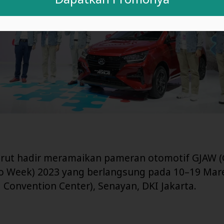
urut hadir meramaikan pameran otomotif GJAW 
to Week) 2023 yang berlangsung pada 10–19 Mare
a Convention Center), Senayan, DKI Jakarta.