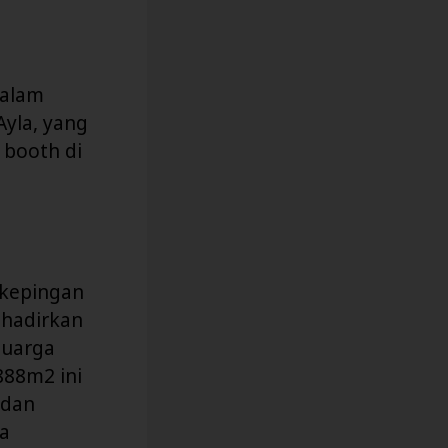
dalam
Ayla, yang
booth di
 kepingan
ghadirkan
luarga
888m2 ini
 dan
a