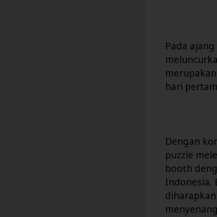
Pada ajang
meluncurkan
merupakan 
hari pertam
Dengan kons
puzzle mel
booth den
Indonesia. 
diharapkan
menyenangk