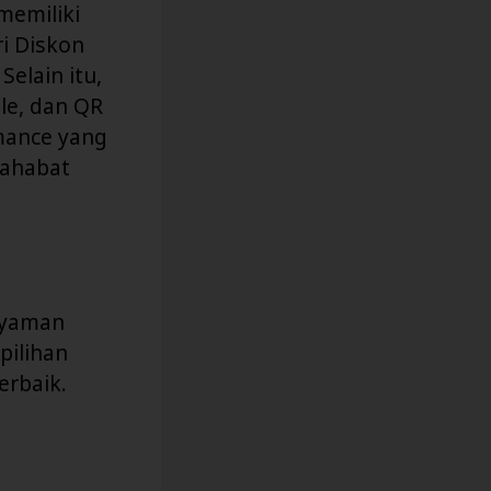
memiliki
i Diskon
Selain itu,
le, dan QR
rmance yang
sahabat
nyaman
pilihan
rbaik.