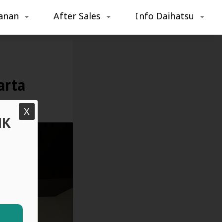
anan
After Sales
Info Daihatsu
arta
X
IK