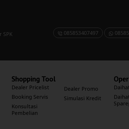
085853407497
08585
r SPK
Shopping Tool
Oper
Dealer Pricelist
Daiha
Dealer Promo
Booking Servis
Daiha
Simulasi Kredit
Spare
Konsultasi
Pembelian