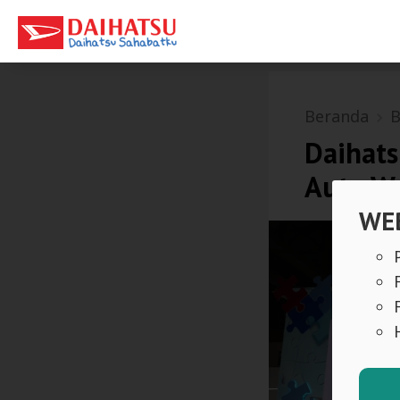
Beranda
B
Daihats
Auto W
WEB