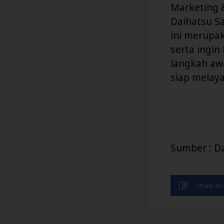
Marketing &
Daihatsu S
ini merupa
serta ingin
langkah awa
siap melay
Sumber : D