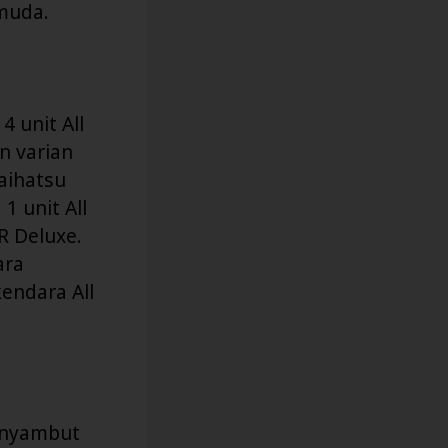
muda.
4 unit All
n varian
Daihatsu
1 unit All
R Deluxe.
ara
endara All
enyambut