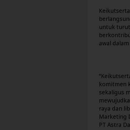
Keikutsert
berlangsung
untuk turut
berkontribu
awal dalam
“Keikutser
komitmen k
sekaligus
mewujudkan
raya dan li
Marketing 
PT Astra Da