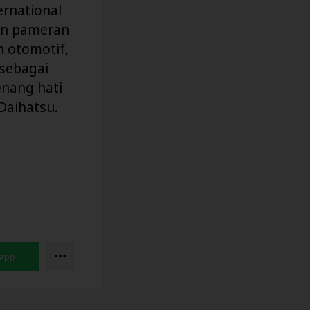
ernational
an pameran
n otomotif,
 sebagai
enang hati
Daihatsu.