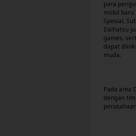
para pengu
mobil baru
Spesial, Su
Daihatsu j
games, sert
dapat dini
muda.
Pada area 
dengan tim
perusahaan