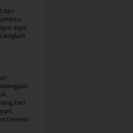
2 dan
Daihatsu
igus ingin
i langkah
kan
pelanggan,
uk
lang hari
yani,
on Director