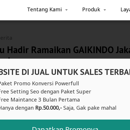
Tentang Kami
Produk
Lay
erita
u Hadir Ramaikan GAIKINDO Jak
eek
SITE DI JUAL UNTUK SALES TERBA
Paket Promo Konversi Powerfull
Free Setting Seo dengan Paket Super
Free Maintance 3 Bulan Pertama
Hanya dengan
Rp.50.000,-
Saja, Gak pake mahal
Dapatkan Promonya