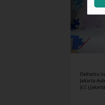
Daihatsu t
Jakarta Au
JCC (Jakart